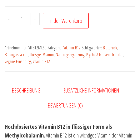
-
+
In den Warenkorb
Artikelnummer:
VITB12ML50
Kategorie:
Vitamin B12
Schlagwörter:
Blutdruck
,
Braunglasflasche
,
flüssiges Vitamin
,
Nahrungsergänzung
,
Psyche & Nerven
,
Tropfen
,
Vegane Ernährung
,
Vitamin B12
BESCHREIBUNG
ZUSÄTZLICHE INFORMATIONEN
BEWERTUNGEN (0)
Hochdosiertes Vitamin B12 in flüssiger Form als
Methylcobalamin.
Vitamin B12 ist ein wichtiges Vitamin der Vitamin