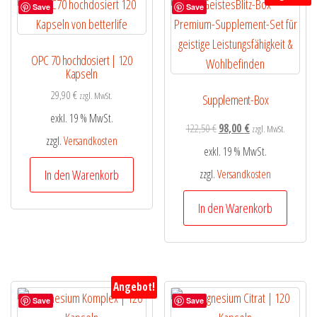
Save
Save
OPC 70 hochdosiert | 120
Kapseln
29,90
€
zzgl. MwSt.
Supplement-Box
exkl. 19 % MwSt.
122,50
€
98,00
€
zzgl. MwSt.
zzgl.
Versandkosten
exkl. 19 % MwSt.
In den Warenkorb
zzgl.
Versandkosten
In den Warenkorb
Angebot!
Save
Save