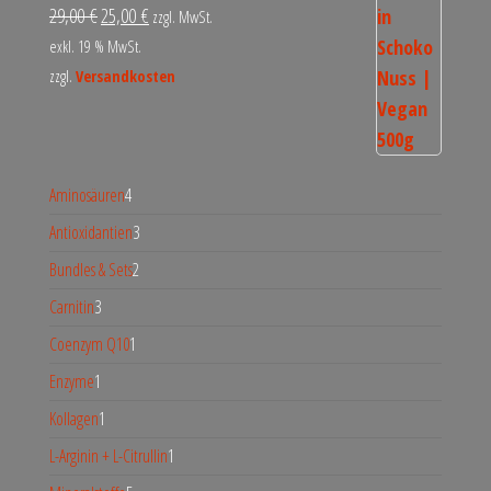
29,00
€
25,00
€
zzgl. MwSt.
exkl. 19 % MwSt.
zzgl.
Versandkosten
Aminosäuren
4
Antioxidantien
3
Bundles & Sets
2
Carnitin
3
Coenzym Q10
1
Enzyme
1
Kollagen
1
L-Arginin + L-Citrullin
1