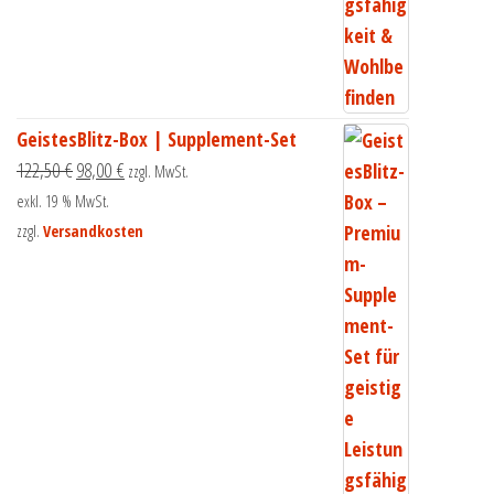
GeistesBlitz-Box | Supplement-Set
122,50
€
98,00
€
zzgl. MwSt.
exkl. 19 % MwSt.
zzgl.
Versandkosten