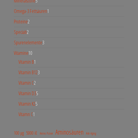
Mineralstoffe
5
Omega-3 Fettsäuren
1
Proteine
2
Specials
2
Spurenelemente
3
Vitamine
10
Vitamin B
1
Vitamin B12
3
Vitamin C
2
Vitamin D3
5
Vitamin K2
5
Vitamn C
1
Aminosäuren
100 µg
5000 iE
Amino Pulver
Anti-Aging