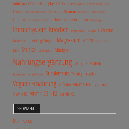
Antioxidantien
Braunglasflasche
Collagen Peptides
Collagen Pulver
EAAs
flüssiges Vitamin
Eiweiß
essentielle Aminosäuren
Gedächtnis
Gehirnfunktion
Gelenke
Gesundheit
Glutenfrei
Haut
Gelenkschutz
Hautpflege
Immunsystem
Knochen
L-Carnitin
Knorpelstruktur
Kollagen
Magnesium
Laktosefrei
Leistungsfähigkeit
MCT-Öl
Mitochondrien
Muskel
Müdigkeit
MK7
Muskelaufbau
Nahrungsergänzung
Protein
Omega-3
Supplements
Tropfen
Training
Proteinpulver
Sehnen & Bänder
Vegane Ernährung
Vitamin
Vitamin B12
Vitamin C
Vitamin D3 + K2
Vitamin D3
Vitamin K2
SHOP MENÜ
Mein Konto