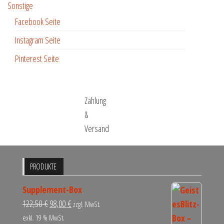
Sonstige
Facebook Seite
Instagram Seite
Pinterest Seite
Zahlung
&
Versand
PRODUKTE
Supplement-Box
122,50
€
98,00
€
zzgl. MwSt.
exkl. 19 % MwSt.