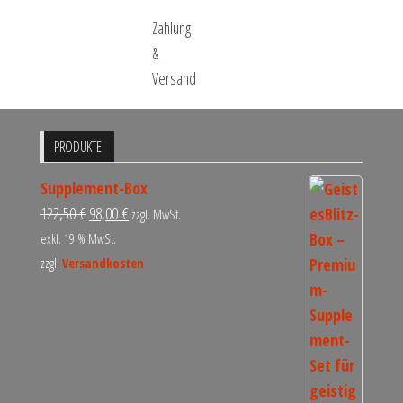
Zahlung
&
Versand
PRODUKTE
Supplement-Box
122,50
€
98,00
€
zzgl. MwSt.
exkl. 19 % MwSt.
zzgl.
Versandkosten