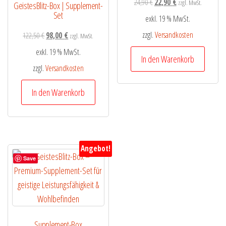
24,90
€
22,90
€
zzgl. MwSt.
GeistesBlitz-Box | Supplement-
Set
exkl. 19 % MwSt.
zzgl.
Versandkosten
122,50
€
98,00
€
zzgl. MwSt.
exkl. 19 % MwSt.
In den Warenkorb
zzgl.
Versandkosten
In den Warenkorb
Angebot!
Save
Supplement-Box