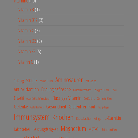
Vitamine
10
Vitamin B
1
Vitamin B12
3
Vitamin C
2
Vitamin D3
5
Vitamin K2
5
Vitamn C
1
Aminosäuren
100 µg
5000 iE
Amino Pulver
Anti-Aging
Antioxidantien
Braunglasflasche
Collagen Peptides
Collagen Pulver
EAAs
flüssiges Vitamin
Eiweiß
essentielle Aminosäuren
Gedächtnis
Gehirnfunktion
Gelenke
Gesundheit
Glutenfrei
Haut
Gelenkschutz
Hautpflege
Immunsystem
Knochen
L-Carnitin
Knorpelstruktur
Kollagen
Magnesium
Laktosefrei
Leistungsfähigkeit
MCT-Öl
Mitochondrien