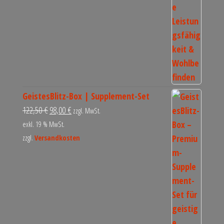
GeistesBlitz-Box | Supplement-Set
122,50
€
98,00
€
zzgl. MwSt.
exkl. 19 % MwSt.
zzgl.
Versandkosten