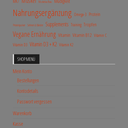
Muskel
Müdigkeit
MK7
Muskelaufbau
Nahrungsergänzung
Protein
Omega-3
Supplements
Tropfen
Training
Proteinpulver
Sehnen & Bänder
Vegane Ernährung
Vitamin
Vitamin B12
Vitamin C
Vitamin D3 + K2
Vitamin D3
Vitamin K2
SHOP MENÜ
Mein Konto
Bestellungen
Kontodetails
Passwort vergessen
Warenkorb
Kasse