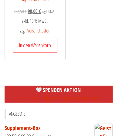
122,50
€
98,00
€
zzgl. MwSt.
exkl. 19 % MwSt.
zzgl.
Versandkosten
In den Warenkorb
SPENDEN AKTION
:
Gute Taten – Mit jedem Kauf etwas Gutes tun
ANGEBOTE
Supplement-Box