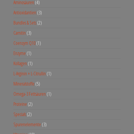
Aminosäuren
4
Antioxidantien
3
Bundles & Sets
2
Carnitin
3
Coenzym Q10
1
Enzyme
1
Kollagen
1
L-Arginin + L-Citrullin
1
Mineralstoffe
5
Omega-3 Fettsäuren
1
Proteine
2
Specials
2
Spurenelemente
3