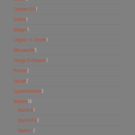
Coenzym Q10
1
Enzyme
1
Kollagen
1
L-Arginin + L-Citrullin
1
Mineralstoffe
5
Omega-3 Fettsäuren
1
Proteine
2
Specials
2
Spurenelemente
3
Vitamine
10
Vitamin B
1
Vitamin B12
3
Vitamin C
2