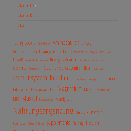
Vitamin D3
5
Vitamin K2
5
Vitamn C
1
Aminosäuren
100 µg
5000 iE
Amino Pulver
Anti-Aging
Antioxidantien
Braunglasflasche
Collagen Peptides
Collagen Pulver
EAAs
flüssiges Vitamin
Eiweiß
essentielle Aminosäuren
Gedächtnis
Gehirnfunktion
Gelenke
Gesundheit
Glutenfrei
Haut
Gelenkschutz
Hautpflege
Immunsystem
Knochen
L-Carnitin
Knorpelstruktur
Kollagen
Magnesium
Laktosefrei
Leistungsfähigkeit
MCT-Öl
Mitochondrien
Muskel
Müdigkeit
MK7
Muskelaufbau
Nahrungsergänzung
Protein
Omega-3
Supplements
Tropfen
Training
Proteinpulver
Sehnen & Bänder