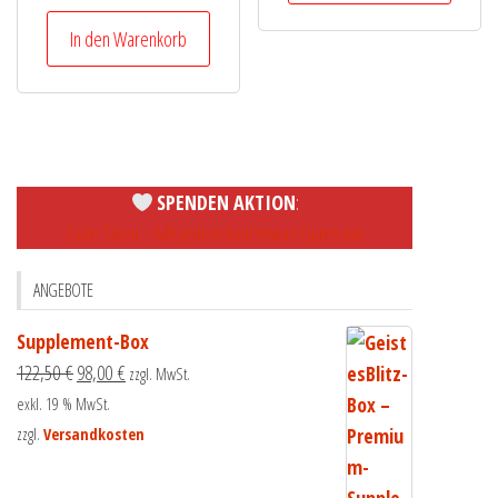
In den Warenkorb
SPENDEN AKTION
:
Gute Taten – Mit jedem Kauf etwas Gutes tun
ANGEBOTE
Supplement-Box
122,50
€
98,00
€
zzgl. MwSt.
exkl. 19 % MwSt.
zzgl.
Versandkosten