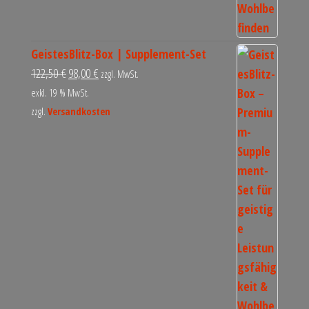
GeistesBlitz-Box | Supplement-Set
122,50
€
98,00
€
zzgl. MwSt.
exkl. 19 % MwSt.
zzgl.
Versandkosten