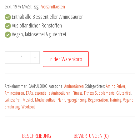
exkl. 19 % MwSt.
zzgl.
Versandkosten
Enthält alle 8 essentiellen Aminosäuren
Aus pflanzlichen Rohstoffen
Vegan, laktosefrei & glutenfrei
-
+
In den Warenkorb
Artikelnummer:
EAAPUL500G
Kategorie:
Aminosäuren
Schlagwörter:
Amino Pulver
,
Aminosäuren
,
EAAs
,
essentielle Aminosäuren
,
Fitness
,
Fitness Supplements
,
Glutenfrei
,
Laktosefrei
,
Muskel
,
Muskelaufbau
,
Nahrungsergänzung
,
Regeneration
,
Training
,
Vegane
Ernährung
,
Workout
BESCHREIBUNG
BEWERTUNGEN (0)