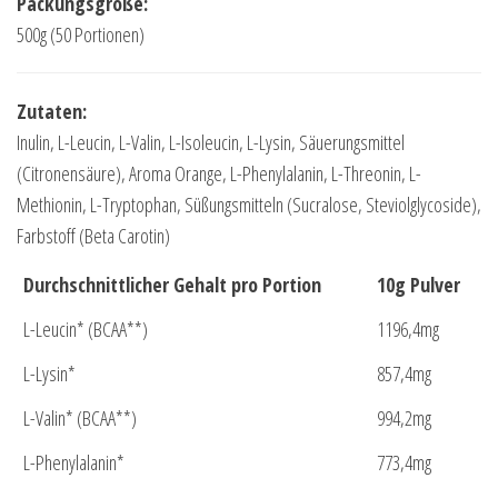
Packungsgröße:
500g (50 Portionen)
Zutaten:
Inulin, L-Leucin, L-Valin, L-Isoleucin, L-Lysin, Säuerungsmittel
(Citronensäure), Aroma Orange, L-Phenylalanin, L-Threonin, L-
Methionin, L-Tryptophan, Süßungsmitteln (Sucralose, Steviolglycoside),
Farbstoff (Beta Carotin)
Durchschnittlicher Gehalt pro Portion
10g Pulver
L-Leucin* (BCAA**)
1196,4mg
L-Lysin*
857,4mg
L-Valin* (BCAA**)
994,2mg
L-Phenylalanin*
773,4mg