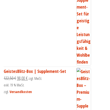
GeistesBlitz-Box | Supplement-Set
122,50
€
98,00
€
zzgl. MwSt.
exkl. 19 % MwSt.
zzgl.
Versandkosten