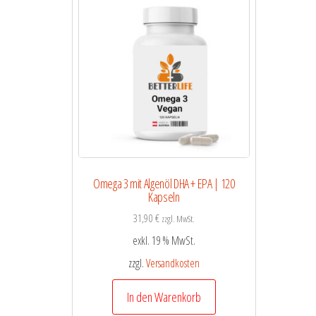
Omega 3 mit Algenöl DHA + EPA | 120
Kapseln
31,90
€
zzgl. MwSt.
exkl. 19 % MwSt.
zzgl.
Versandkosten
In den Warenkorb