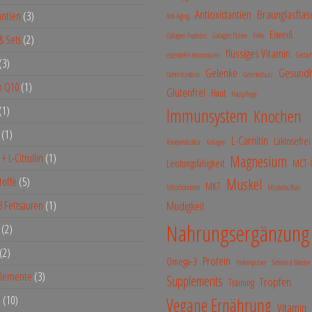
Antioxidantien
Braunglasflas
antien
3
Anti-Aging
Eiweiß
Collagen Peptides
Collagen Pulver
EAAs
& Sets
2
flüssiges Vitamin
essentielle Aminosäuren
Gedäch
3
Gelenke
Gesundh
Gehirnfunktion
Gelenkschutz
m Q10
1
Glutenfrei
Haut
Hautpflege
1
Immunsystem
Knochen
1
L-Carnitin
Laktosefrei
Knorpelstruktur
Kollagen
 + L-Citrullin
1
Magnesium
Leistungsfähigkeit
MCT-
toffe
5
Muskel
MK7
Mitochondrien
Muskelaufbau
 Fettsäuren
1
Müdigkeit
Nahrungsergänzung
2
2
Protein
Omega-3
Proteinpulver
Sehnen & Bänder
lemente
3
Supplements
Tropfen
Training
e
10
Vegane Ernährung
Vitamin