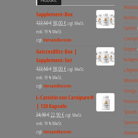
PRODUKTE
Antioxid
Supplement-Box
Bundles 
122,50
€
98,00
€
zzgl. MwSt.
Carnitin
exkl. 19 % MwSt.
Coenzy
zzgl.
Versandkosten
Enzyme
GeistesBlitz-Box |
Kollagen
Supplement-Set
122,50
€
98,00
€
zzgl. MwSt.
L-Arginin
exkl. 19 % MwSt.
Minerals
zzgl.
Versandkosten
Omega-3
L-Carnitin von Carnipure®
Proteine
| 120 Kapseln
Specials
24,90
€
22,90
€
zzgl. MwSt.
Spurene
exkl. 19 % MwSt.
zzgl.
Versandkosten
Vitamin