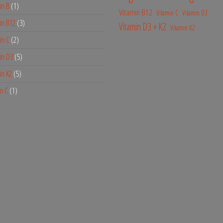
in B
1
Vitamin B12
Vitamin C
Vitamin D3
in B12
3
Vitamin D3 + K2
Vitamin K2
in C
2
in D3
5
in K2
5
n C
1