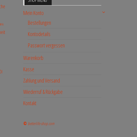
SHOP MENÜ
che
Mein Konto
Bestellungen
tnis
eit
Kontodetails
Passwort vergessen
Warenkorb
Kasse
Öl
Zahlung und Versand
Wiederruf & Rückgabe
Kontakt
©
betterlife-shop.com