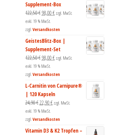
Supplement-Box
122,50
€
98,00
€
zzgl. MwSt.
exkl. 19 % MwSt.
zzgl.
Versandkosten
GeistesBlitz-Box |
Supplement-Set
122,50
€
98,00
€
zzgl. MwSt.
exkl. 19 % MwSt.
zzgl.
Versandkosten
L-Carnitin von Carnipure®
| 120 Kapseln
24,90
€
22,90
€
zzgl. MwSt.
exkl. 19 % MwSt.
zzgl.
Versandkosten
Vitamin D3 & K2 Tropfen –